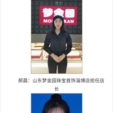
郝晨：山东梦金园珠宝首饰淄博店担任店
长