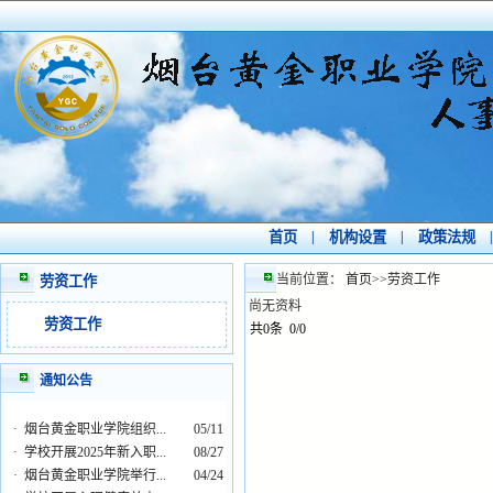
首页
|
机构设置
|
政策法规
|
当前位置：
首页
>>
劳资工作
劳资工作
尚无资料
劳资工作
共0条 0/0
通知公告
·
烟台黄金职业学院组织...
05/11
·
学校开展2025年新入职...
08/27
·
烟台黄金职业学院举行...
04/24